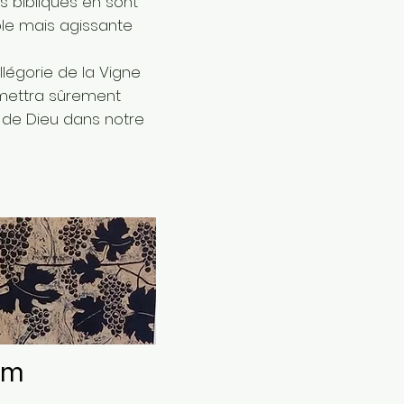
s bibliques en sont
ible mais agissante
allégorie de la Vigne
ermettra sûrement
e de Dieu dans notre
em