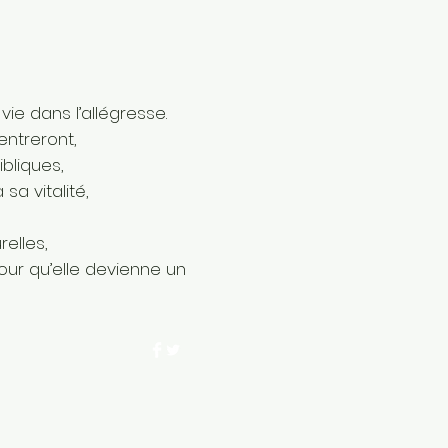
vie dans l’allégresse.
ntreront,
bliques,
sa vitalité,
urelles,
our qu’elle devienne un