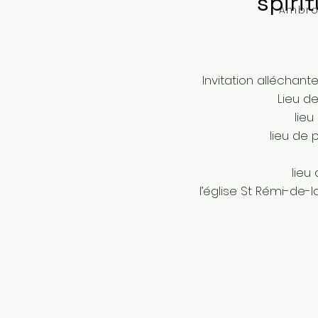
spirit
Ambro
Invitation alléchan
Lieu d
lieu 
lieu de p
lieu
l’église St Rémi-de-