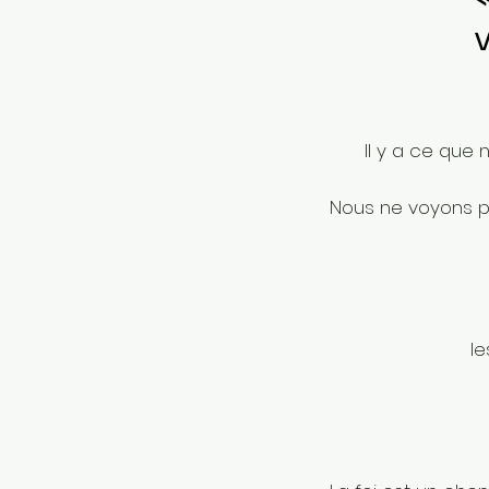
Il y a ce que 
Nous ne voyons pas l
les