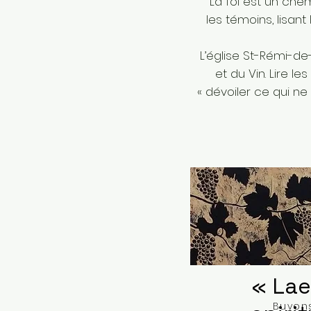
La foi est un chemi
les témoins, lisan
L’église St-Rémi-de-l
et du Vin. Lire 
« dévoiler ce qui n
« Lae
Buvons