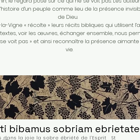
n, le regard posé sur ce qui ne se voit pas. Les auteur
t l’histoire d’un peuple comme lieu de la présence invis
de Dieu.
a-Vigne « récolte » leurs récits bibliques qui utilisent l’
les textes, voir les œuvres, échanger ensemble, nous p
e se voit pas » et ainsi reconnaître la présence aimant
vie.
ti bibamus sobriam ebrietat
 dans la joie la sobre ébriété de l’Esprit St