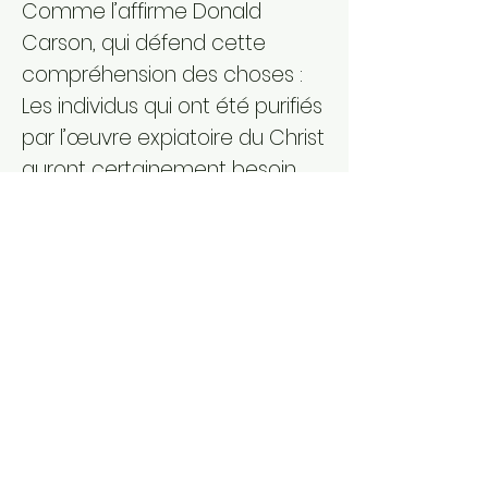
Comme l’affirme Donald
Carson, qui défend cette
compréhension des choses :
Les individus qui ont été purifiés
par l’œuvre expiatoire du Christ
auront certainement besoin
d’être lavés de leurs péchés
ultérieurs, mais la purification
fondamentale ne peut jamais
être répétée.
Si une telle lecture est fondée,
force est de constater que le
sens du lavement des pieds
évolue dans le texte. Alors que
dans les versets 6 à 8, le geste
de Jésus symbolise la