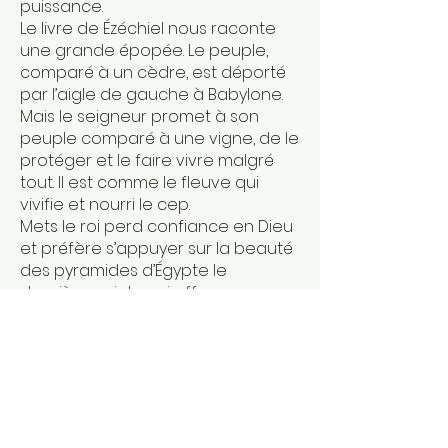
puissance.
Le livre de Ézéchiel nous raconte
une grande épopée. Le peuple,
comparé à un cèdre, est déporté
par l’aigle de gauche à Babylone.
Mais le seigneur promet à son
peuple comparé à une vigne, de le
protéger et le faire vivre malgré
tout. Il est comme le fleuve qui
vivifie et nourri le cep.
Mets le roi perd confiance en Dieu
et préfère s’appuyer sur la beauté
des pyramides d’Égypte le
deuxième aigle qui offre sa
puissance contre les babyloniens. Il
fait alliance avec le puissant
égyptien qui, pour son malheur, lui
imposera la soumission. La vigne se
desséchera et ne portera plus de
fruit comme dans la mosaïque en
face, le sarment qui n’est plus relié