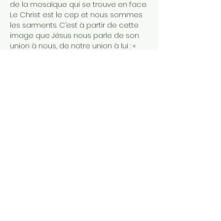
de la mosaïque qui se trouve en face.
Le Christ est le cep et nous sommes
les sarments. C’est à partir de cette
image que Jésus nous parle de son
union à nous, de notre union à lui : «
Celui qui demeure en moi et en qui je
demeure, celui-là porte beaucoup de
fruits. »
Le lien indissoluble du cep aux
sarments, signifie le lien intime du
Christ avec les siens. Il est inséparable
des siens. Par l’Incarnation, Dieu c’est
lié à l’humanité.
Désormais la vocation du chrétien est
de demeurer en lui. « Ce n’est plus
moi qui vis, dit Paul, c’est le Christ qui
vit en moi. »
Le Seigneur est proche, pas à côté de
nous, mais Lui en nous et nous en Lui.
Sa proximité se fait communion.