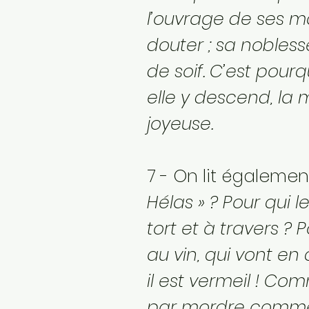
l’ouvrage de ses ma
douter ; sa nobles
de soif. C’est pour
elle y descend, la
joyeuse.
7 - On lit égalemen
Hélas » ? Pour qui l
tort et à travers ? 
au vin, qui vont e
il est vermeil ! Comm
par mordre comme 