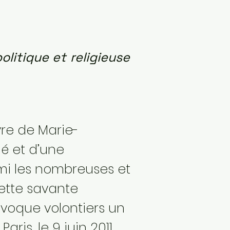
politique et religieuse
vre de Marie-
é et d’une
rmi les nombreuses et
ette savante
’évoque volontiers un
ris, le 9 juin 2011,