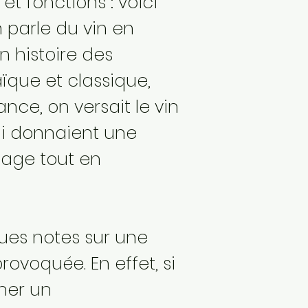
et fonctions : voici
 parle du vin en
n histoire des
ïque et classique,
ce, on versait le vin
lui donnaient une
sage tout en
ques notes sur une
rovoquée. En effet, si
ner un