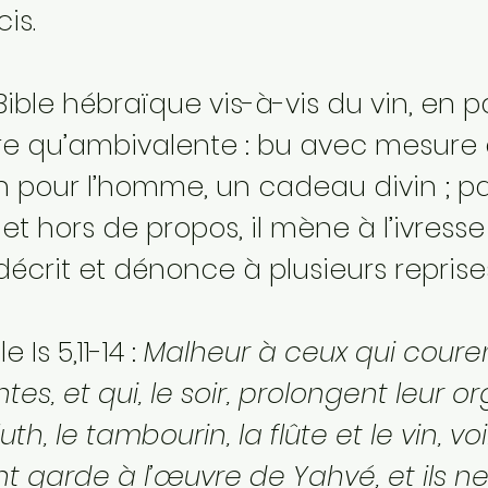
is.
 Bible hébraïque vis-à-vis du vin, en pa
re qu’ambivalente : bu avec mesure e
n pour l’homme, un cadeau divin ; pa
et hors de propos, il mène à l’ivresse
décrit et dénonce à plusieurs reprise
 Is 5,11-14 :
Malheur à ceux qui coure
tes, et qui, le soir, prolongent leur o
luth, le tambourin, la flûte et le vin, vo
nt garde à l’œuvre de Yahvé, et ils ne