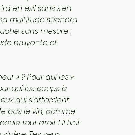
ra en exil sans s’en
 sa multitude séchera
bouche sans mesure ;
tude bruyante et
eur » ? Pour qui les «
Pour qui les coups à
ceux qui s’attardent
de pas le vin, comme
le tout droit ! Il finit
ipère. Tes yeux