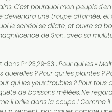
ins. C’est pourquoi mon peuple s’en i
se deviendra une troupe affamée, et
quoi le schéol se dilate, et ouvre sa 
 magnificence de Sion, avec sa multi
t dans Pr 23,29-33 :
Pour qui les « Malh
es querelles ? Pour qui les plaintes ? 
Pour qui les yeux troubles ? Pour tous 
n quête de boissons mêlées. Ne regar
e il brille dans la coupe ! Comme il cou
un serpent, par piquer comme une v