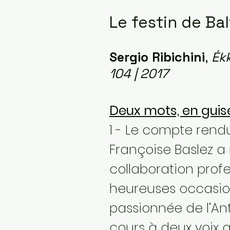
Le festin de Ba
Sergio Ribichini
,
Ékk
104 | 2017
Deux mots, en guis
1 - Le compte rendu
Françoise Baslez a
collaboration prof
heureuses occasion
passionnée de l’Anti
cours à deux voix qu