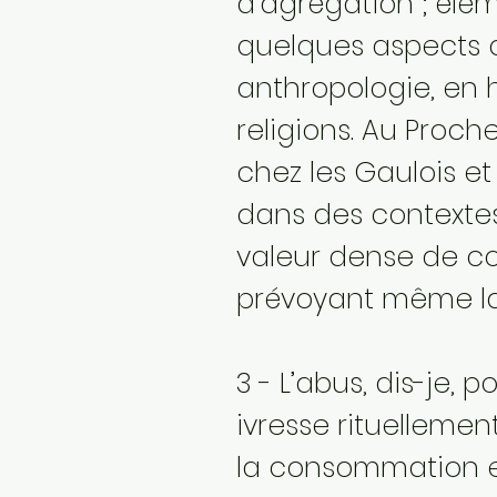
d’agrégation ; éléme
quelques aspects qu
anthropologie, en h
religions. Au Proch
chez les Gaulois e
dans des contextes 
valeur dense de co
prévoyant même la 
3 - L’abus, dis-je,
ivresse rituellemen
la consommation ex