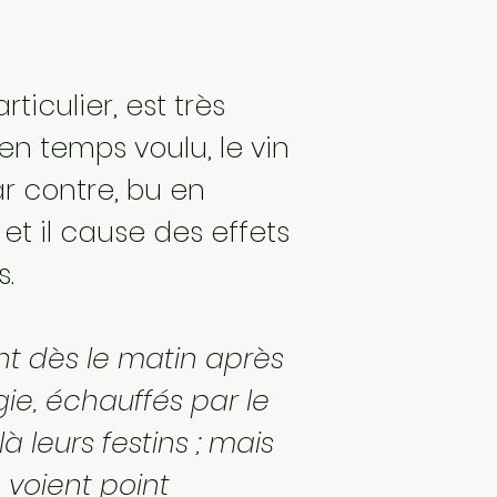
rticulier, est très
n temps voulu, le vin
r contre, bu en
 et il cause des effets
s.
nt dès le matin après
rgie, échauffés par le
ilà leurs festins ; mais
 voient point