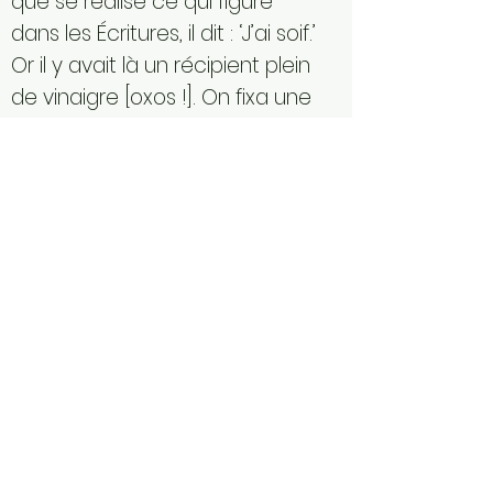
que se réalise ce qui figure
dans les Écritures, il dit : ‘J’ai soif.’
Or il y avait là un récipient plein
de vinaigre [oxos !]. On fixa une
éponge imbibée de ce
vinaigre à une branche
d’hysope, et on l’approcha de
sa bouche. Lorsque Jésus eut
pris le vinaigre, il dit : ‘C’est
accompli !’ et laissant
retomber sa tête, il rendit son
dernier souffle. »
Avec ce second témoignage,
on sera frappé de constater
que les soldats narguant Jésus
ont disparu de la scène. Un