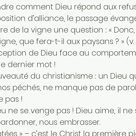
ndre comment Dieu répond aux refu
sition d’alliance, le passage évangé
ire de la vigne une question : « Donc
igne, que fera-t-il aux paysans ? » (v
éception de Dieu face au comporte
e dernier mot !
uveauté du christianisme : un Dieu 
 nos péchés, ne manque pas de parole
 pas !
eu ne se venge pas ! Dieu aime, il ne 
pardonner, nous embrasser.
jetées » – c’est le Christ la première p