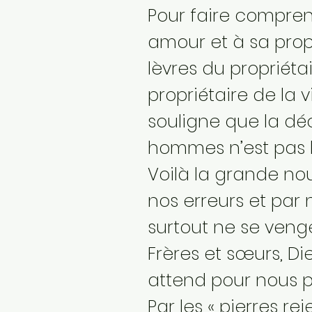
Pour faire compre
amour et à sa propo
lèvres du propriéta
propriétaire de la v
souligne que la d
hommes n’est pas l
Voilà la grande no
nos erreurs et par
surtout ne se venge
Frères et sœurs, Di
attend pour nous 
Par les « pierres re