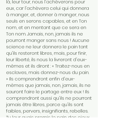
là, leur tour, nous l'achèverons pour
eux, car l'achèvera celui qui donnera
à manger, et, donner à manger, nous
seuls en serons capables, et en Ton
nom, et en mentant que ce sera en
Ton nom. Jamais, non, jamais ils ne
pourront manger sans nous ! Aucune
science ne leur donnera le pain tant
qu'ils resteront libres, mais, pour finir,
leur liberté, ils nous la livreront d'eux-
mêmes et ils diront : « Traitez-nous en
esclaves, mais donnez-nous du pain.
» Ils comprendront enfin d'eux-
mêmes que jamais, non, jamais, ils ne
sauront faire le partage entre eux ! Ils
comprendront aussi qu'ils ne pourront
jamais être libres, parce qu'ils sont
faibles, pervers, insignifiants, rebelles.
Tu leur avais promis le pain des cieux,
mais, je le répète encore, ce pain des
cieux peut-il se comparer, aux yeux
de cette tribu humaine, si faible, si