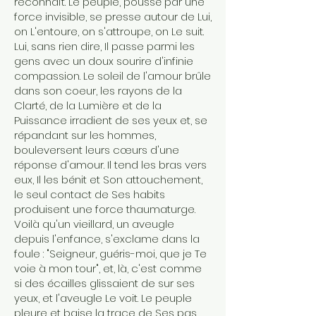
reconnaît. Le peuple, poussé par une
force invisible, se presse autour de Lui,
on L'entoure, on s'attroupe, on Le suit.
Lui, sans rien dire, Il passe parmi les
gens avec un doux sourire d'infinie
compassion. Le soleil de l'amour brûle
dans son coeur, les rayons de la
Clarté, de la Lumière et de la
Puissance irradient de ses yeux et, se
répandant sur les hommes,
bouleversent leurs cœurs d'une
réponse d'amour. Il tend les bras vers
eux, Il les bénit et Son attouchement,
le seul contact de Ses habits
produisent une force thaumaturge.
Voilà qu'un vieillard, un aveugle
depuis l'enfance, s'exclame dans la
foule : "Seigneur, guéris-moi, que je Te
voie à mon tour", et, là, c'est comme
si des écailles glissaient de sur ses
yeux, et l'aveugle Le voit. Le peuple
pleure et baise la trace de Ses pas.