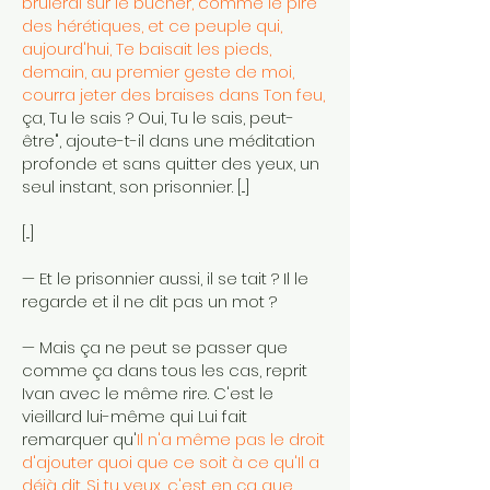
brûlerai sur le bûcher, comme le pire
des hérétiques, et ce peuple qui,
aujourd'hui, Te baisait les pieds,
demain, au premier geste de moi,
courra jeter des braises dans Ton feu,
ça, Tu le sais ? Oui, Tu le sais, peut-
être", ajoute-t-il dans une méditation
profonde et sans quitter des yeux, un
seul instant, son prisonnier. [...]
[...]
— Et le prisonnier aussi, il se tait ? Il le
regarde et il ne dit pas un mot ?
— Mais ça ne peut se passer que
comme ça dans tous les cas, reprit
Ivan avec le même rire. C'est le
vieillard lui-même qui Lui fait
remarquer qu'
Il n'a même pas le droit
d'ajouter quoi que ce soit à ce qu'Il a
déjà dit. Si tu veux, c'est en ça que