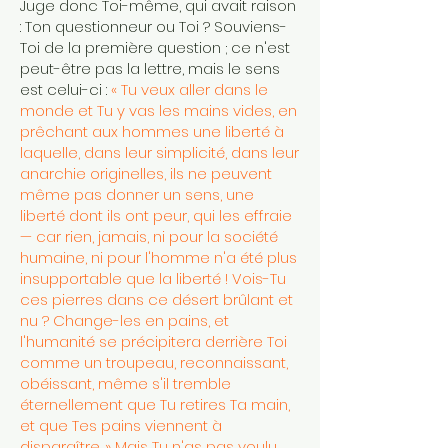
Juge donc Toi-même, qui avait raison
: Ton questionneur ou Toi ? Souviens-
Toi de la première question ; ce n'est
peut-être pas la lettre, mais le sens
est celui-ci :
« Tu veux aller dans le
monde et Tu y vas les mains vides, en
prêchant aux hommes une liberté à
laquelle, dans leur simplicité, dans leur
anarchie originelles, ils ne peuvent
même pas donner un sens, une
liberté dont ils ont peur, qui les effraie
— car rien, jamais, ni pour la société
humaine, ni pour l'homme n'a été plus
insupportable que la liberté ! Vois-Tu
ces pierres dans ce désert brûlant et
nu ? Change-les en pains, et
l'humanité se précipitera derrière Toi
comme un troupeau, reconnaissant,
obéissant, même s'il tremble
éternellement que Tu retires Ta main,
et que Tes pains viennent à
disparaître. » Mais Tu n'as pas voulu