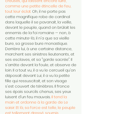
creusés, qui laissent encore luire,
comme une petite étincelle de feu,
tout leur éclat.
Oh, il ne porte pas
cette magnifique robe de cardinal
dans laquelle il se pavanait, la veille,
devant le peuple, quand on brûlait les
ennemis de la foi romaine — non, à
cette minute-là, il n'a que sa vieille
bure, sa grosse bure monastique.
Derrière lui, à une certaine distance,
marchent ses sinistres lieutenants, et
ses esclaves, et sa "garde sacrée". Il
s'arrête devant la foule, et observe de
loin. Il a tout vu, il a vu le cercueil qu'on
déposait devant Lui, il a vu la petite
fille qui ressuscitait, et son visage
s'est couvert de ténèbres. Il fronce
ses épais sourcils chenus, ses yeux
luisent d'un feu mauvais.
Il tend la
main et ordonne à la garde de Le
saisir. Et là, sa force est telle, le peuple
est tellement dressé, soumis,