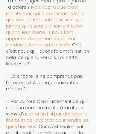
Tu ne me juges même pas digne de
Ta colère ?
Mais sache que c'est
maintenant, oui, à cet instant précis
que ces gens-là sont plus sûrs que
jamais qu'ils sont pleinement libres,
quand, leur liberté, ils nous l'ont
apportée d'eux-mêmes, et l'ont
servilement mise à nos pieds.
Cela,
c'est nous qui l'avons fait, mais est-ce
cela, ce que Tu voulais, Toi, cette
liberté-là ?"
— Là encore, je ne comprends pas,
l'interrompit Aliocha, il ironise, il se
moque ?
— Pas du tout. C'est justement ce qu'il
se pose comme mérite, à lui et aux
siens, d'
avoir enfin fini par dompter la
liberté et de l'avoir fait pour rendre les
gens heureux.
"Car c'est seulement
maintenant (c'est-à-dire qu'il parle