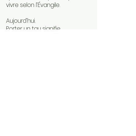
vivre selon l’Évangile.
Aujourd’hui.
Porter un tau signifie
reconnaître que nous sommes
sauvés. Comme le dit le
prophète Ezéchiel, par ce signe
nous avons une puissante
protection (cf. Ez 9,4). C’est une
bonne nouvelle ! Il s’agit d’un
signe de dignité et
d’appartenance à Dieu. Un
croyant sait qu’il est de Dieu et
qu’il va vers Dieu mais ce signe
le dit aussi aux autres. En fait,
c’est un témoignage.
Le lien croix – tau nous dit que