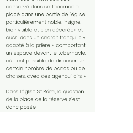
conservé dans un tabernacle
placé dans une partie de l’église
particulièrement noble, insigne,
bien visible et bien décorée», et
aussi dans un endroit tranquille «
adapté à la prière », comportant
un espace devant le tabernacle,
où il est possible de disposer un
certain nombre de bancs ou de
chaises, avec des agenouilloirs. »
Dans l’église St Rémi, la question
de la place de la réserve s’est
donc posée.
Si nous la mettions loin de l’Autel,
elle pouvait être très « à l’écart »
et peut-être « mise à l’écart » !