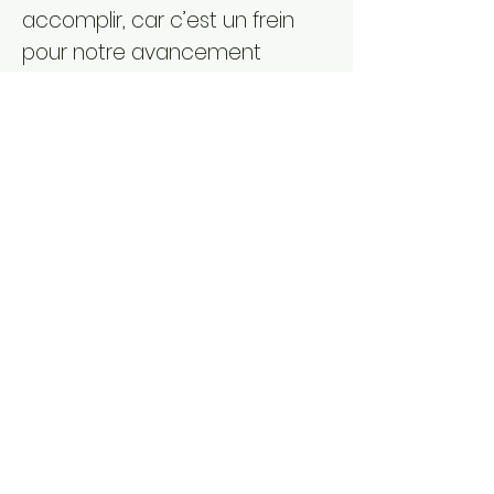
accomplir, car c’est un frein
pour notre avancement
spirituel.
Tout au long de son épreuve,
Anne a expérimenté la fidélité
de Dieu à son égard. Elle a
connu sa bonté, son amour.
Maintenant, elle est dans la joie,
car Dieu a comblé son désir.
Son bonheur ; elle l’exprime
dans une prière de louange en
l’honneur de l’Eternel (2, 1-10).
Tout est grâce : nous ne
méritons rien. Et pourtant Dieu
nous comble de ses richesses.