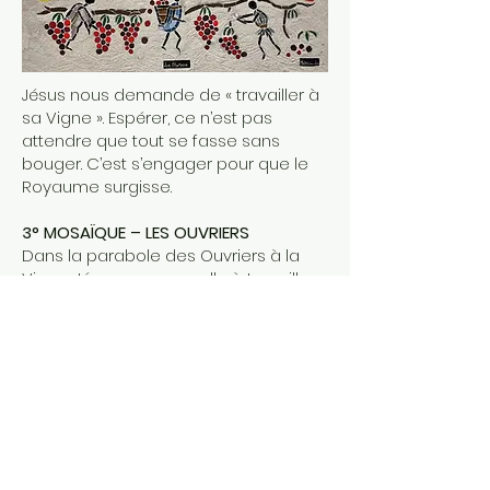
Jésus nous demande de « travailler à
sa Vigne ». Espérer, ce n’est pas
attendre que tout se fasse sans
bouger. C’est s’engager pour que le
Royaume surgisse.
3° MOSAÏQUE – LES OUVRIERS
Dans la parabole des Ouvriers à la
Vigne, Jésus nous appelle à travailler
dans le monde pour plus de justice et
de paix. Notre espérance en l'avenir
passe par notre réponse à cet appel.
Vous pouvez lire le texte sur le pilier et
écouter
en cliquant ICI
.
Yves Bériault