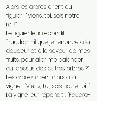
Alors les arbres dirent au
figuier : “Viens, toi, sois notre
roi !”
Le figuier leur répondit :
“Faudra-t-il que je renonce à la
douceur et à la saveur de mes
fruits, pour aller me balancer
au-dessus des autres arbres ?”
Les arbres dirent alors à la
vigne : “Viens, toi, sois notre roi !”
La vigne leur répondit : “Faudra-
t-il que je renonce à mon vin,
qui réjouit Dieu et les hommes,
pour aller me balancer au-
dessus des autres arbres ?”