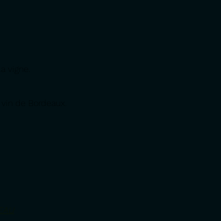
la vigne.
 vin de Bordeaux.
EAU